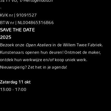
5211 VD, ’s-Hertogenbosch
-
KVK nr | 91091527
BTW nr | NL004865316B66
S
AVE THE DATE
2025
Bezoek onze
Open Ateliers
in de Willem Twee Fabriek.
Kunstenaars openen hun deuren! Ontmoet de maker,
ontdek hun werkwijze en/of koop uniek werk.
Nieuwsgierig? Zet het in je agenda!
Zaterdag 11 okt
13:00 - 17:00