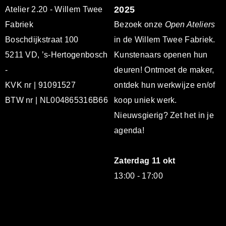
2025
Atelier 2.20 - Willem Twee
Fabriek
Bezoek onze
Open Ateliers
Boschdijkstraat 100
in de Willem Twee Fabriek.
5211 VD, ’s-Hertogenbosch
Kunstenaars openen hun
-
deuren! Ontmoet de maker,
KVK nr | 91091527
ontdek hun werkwijze en/of
BTW nr | NL004865316B66
koop uniek werk.
Nieuwsgierig? Zet het in je
agenda!
Zaterdag 11 okt
13:00 - 17:00