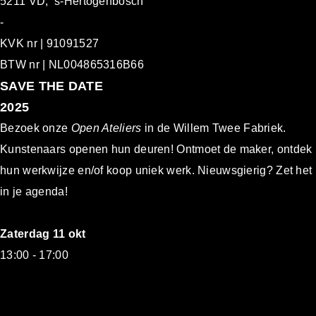
5211 VD, ’s-Hertogenbosch
-
KVK nr | 91091527
BTW nr | NL004865316B66
S
AVE THE DATE
2025
Bezoek onze
Open Ateliers
in de Willem Twee Fabriek.
Kunstenaars openen hun deuren! Ontmoet de maker, ontdek
hun werkwijze en/of koop uniek werk. Nieuwsgierig? Zet het
in je agenda!
Zaterdag 11 okt
13:00 - 17:00